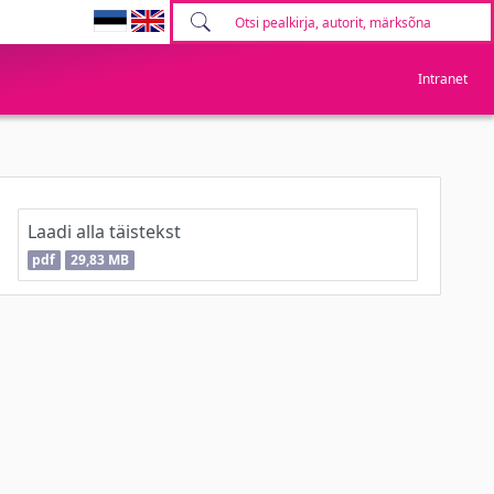
Intranet
Laadi alla täistekst
pdf
29,83 MB