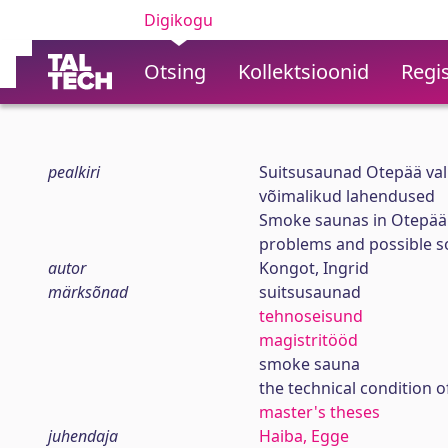
Digikogu
Otsing
Kollektsioonid
Regis
pealkiri
Suitsusaunad Otepää vall
võimalikud lahendused
Smoke saunas in Otepää r
problems and possible s
autor
Kongot, Ingrid
märksõnad
suitsusaunad
tehnoseisund
magistritööd
smoke sauna
the technical condition o
master's theses
juhendaja
Haiba, Egge