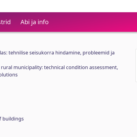
trid
Abi ja info
as: tehnilise seisukorra hindamine, probleemid ja
ural municipality: technical condition assessment,
olutions
f buildings