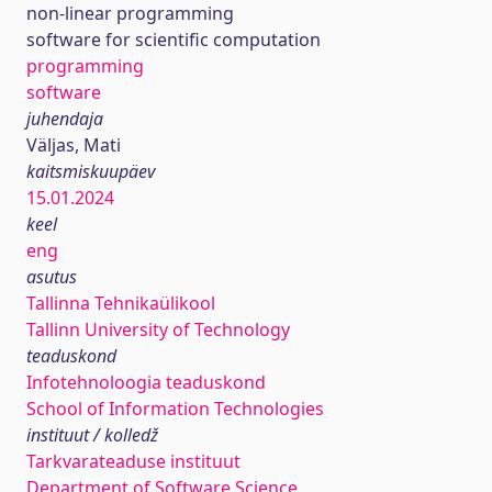
non-linear programming
software for scientific computation
programming
software
juhendaja
Väljas, Mati
kaitsmiskuupäev
15.01.2024
keel
eng
asutus
Tallinna Tehnikaülikool
Tallinn University of Technology
teaduskond
Infotehnoloogia teaduskond
School of Information Technologies
instituut / kolledž
Tarkvarateaduse instituut
Department of Software Science