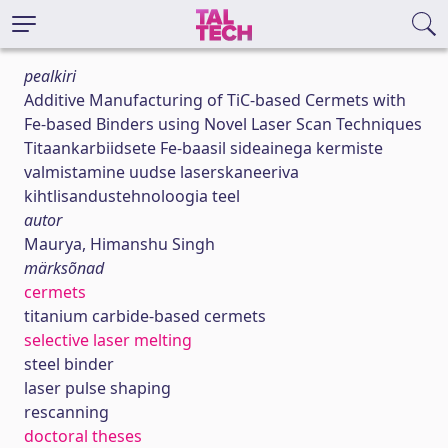
pealkiri
Additive Manufacturing of TiC-based Cermets with
Fe-based Binders using Novel Laser Scan Techniques
Titaankarbiidsete Fe-baasil sideainega kermiste
valmistamine uudse laserskaneeriva
kihtlisandustehnoloogia teel
autor
Maurya, Himanshu Singh
märksõnad
cermets
titanium carbide-based cermets
selective laser melting
steel binder
laser pulse shaping
rescanning
doctoral theses