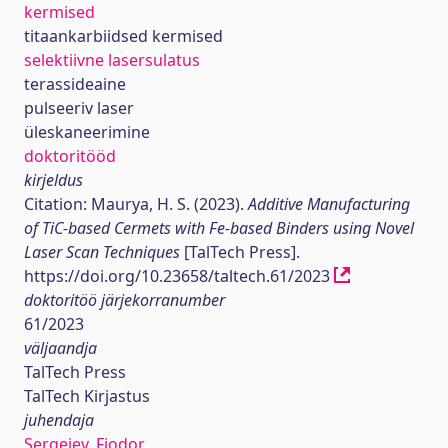
kermised
titaankarbiidsed kermised
selektiivne lasersulatus
terassideaine
pulseeriv laser
üleskaneerimine
doktoritööd
kirjeldus
Citation: Maurya, H. S. (2023).
Additive Manufacturing
of TiC-based Cermets with Fe-based Binders using Novel
Laser Scan Techniques
[TalTech Press].
https://doi.org/10.23658/taltech.61/2023
doktoritöö järjekorranumber
61/2023
väljaandja
TalTech Press
TalTech Kirjastus
juhendaja
Sergejev, Fjodor