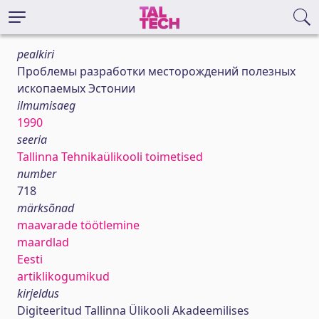
pealkiri
Проблемы разработки месторождений полезных
ископаемых Эстонии
ilmumisaeg
1990
seeria
Tallinna Tehnikaülikooli toimetised
number
718
märksõnad
maavarade töötlemine
maardlad
Eesti
artiklikogumikud
kirjeldus
Digiteeritud Tallinna Ülikooli Akadeemilises