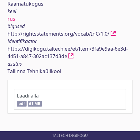
Raamatukogus
keel
rus
õigused
http://rightsstatements.org/vocab/InC/1.0/
identifikaator
https://digikogu.taltech.ee/et/Item/3fa9e9aa-6e3d-
4451-a847-302ac137d3de
asutus
Tallinna Tehnikaülikool
Laadi alla
pdf
61 MB
TALTECH DIGIKOGU