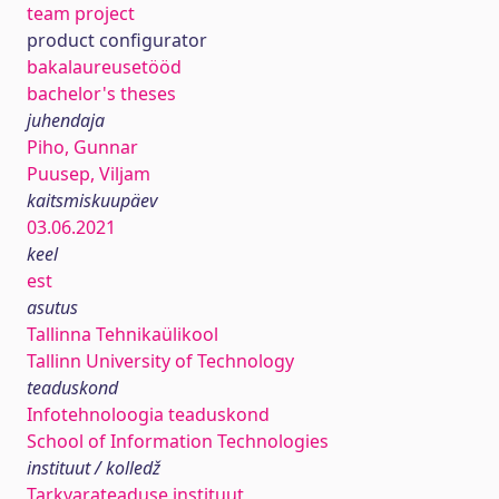
team project
product configurator
bakalaureusetööd
bachelor's theses
juhendaja
Piho, Gunnar
Puusep, Viljam
kaitsmiskuupäev
03.06.2021
keel
est
asutus
Tallinna Tehnikaülikool
Tallinn University of Technology
teaduskond
Infotehnoloogia teaduskond
School of Information Technologies
instituut / kolledž
Tarkvarateaduse instituut