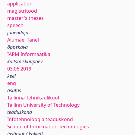
application
magistritööd
master's theses
speech
juhendaja
Alumäe, Tanel
õppekava
IAPM Informaatika
kaitsmiskuupäev
03.06.2019
keel
eng
asutus
Tallinna Tehnikaülikool
Tallinn University of Technology
teaduskond
Infotehnoloogia teaduskond
School of Information Technologies
instituut / kolledž