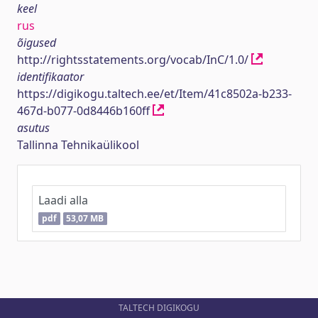
keel
rus
õigused
http://rightsstatements.org/vocab/InC/1.0/
identifikaator
https://digikogu.taltech.ee/et/Item/41c8502a-b233-
467d-b077-0d8446b160ff
asutus
Tallinna Tehnikaülikool
Laadi alla
pdf
53,07 MB
TALTECH DIGIKOGU