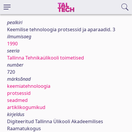
pealkiri
Keemilise tehnoloogia protsessid ja aparaadid. 3
ilmumisaeg
1990
seeria
Tallinna Tehnikaülikooli toimetised
number
720
märksõnad
keemiatehnoloogia
protsessid
seadmed
artiklikogumikud
kirjeldus
Digiteeritud Tallinna Ülikooli Akadeemilises
Raamatukogus