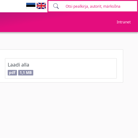
Intranet
Laadi alla
pdf
1,1 MB