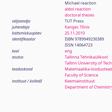
Michael reaction
aldol reaction
doctoral theses
väljaandja
TUT Press
juhendaja
Kanger, Tõnis
kaitsmiskuupäev
25.11.2010
identifikaator
ISBN 9789949230389
ISSN 14064723
keel
eng
asutus
Tallinna Tehnikaülikool
Tallinn University of Tec
teaduskond
Matemaatika-loodustea
Faculty of Science
instituut / kolledž
Keemiainstituut
Department of Chemistr