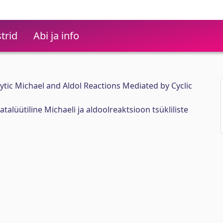
trid
Abi ja info
ic Michael and Aldol Reactions Mediated by Cyclic
lüütiline Michaeli ja aldoolreaktsioon tsükliliste