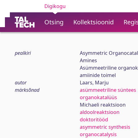
Digikogu
Otsing
Kollektsioonid
Regis
pealkiri
Asymmetric Organocatalyt
Amines
Asümmeetriline organokata
amiinide toimel
autor
Laars, Marju
märksõnad
asümmeetriline süntees
organokatalüüs
Michaeli reaktsioon
aldoolreaktsioon
doktoritööd
asymmetric synthesis
organocatalysis