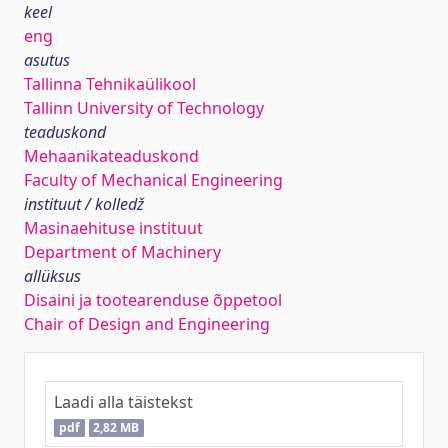
keel
eng
asutus
Tallinna Tehnikaülikool
Tallinn University of Technology
teaduskond
Mehaanikateaduskond
Faculty of Mechanical Engineering
instituut / kolledž
Masinaehituse instituut
Department of Machinery
allüksus
Disaini ja tootearenduse õppetool
Chair of Design and Engineering
Laadi alla täistekst
pdf
2,82 MB