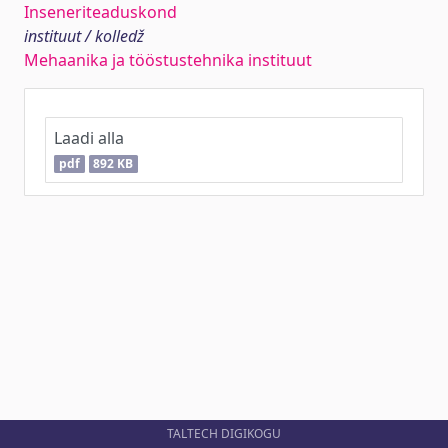
Inseneriteaduskond
instituut / kolledž
Mehaanika ja tööstustehnika instituut
Laadi alla
pdf
892 KB
TALTECH DIGIKOGU