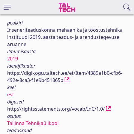
pealkiri
Inseneriteaduskonna mehaanika ja tööstustehnika
instituudi 2019. aasta teadus- ja arendustegevuse
aruanne
ilmumisaasta
2019
identifikaator
https://digikogu.taltech.ee/et/Item/4389a1b0-cfb6-
492e-8ca3-f1e9b451865b
keel
est
õigused
http://rightsstatements.org/vocab/InC/1.0/
asutus
Tallinna Tehnikaülikool
teaduskond