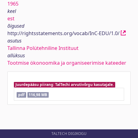
1965
keel
est
õigused
http://rightsstatements.org/vocab/InC-EDU/1.0/
asutus
Tallinna Polütehniline Instituut
allüksus
Tootmise ökonoomika ja organiseerimise kateeder
Juurdepääsu piirang: TalTechi arvutivõrgu kasutajale.
pdf
116,98 MB
TALTECH DIGIKOGU