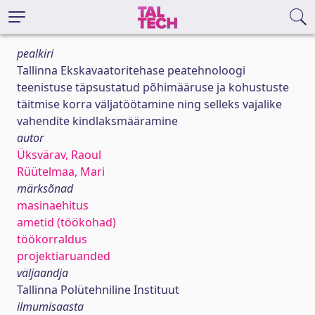
pealkiri
Tallinna Ekskavaatoritehase peatehnoloogi
teenistuse täpsustatud põhimääruse ja kohustuste
täitmise korra väljatöötamine ning selleks vajalike
vahendite kindlaksmääramine
autor
Üksvärav, Raoul
Rüütelmaa, Mari
märksõnad
masinaehitus
ametid (töökohad)
töökorraldus
projektiaruanded
väljaandja
Tallinna Polütehniline Instituut
ilmumisaasta