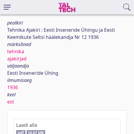
pealkiri
Tehnika Ajakiri : Eesti Inseneride Ühingu ja Eesti
Keemikute Seltsi häälekandja Nr 12 1936
märksõnad
tehnika
ajakirjad
väljaandja
Eesti Inseneride Ühing
ilmumisaeg
1936
keel
est
Laadi alla
pdf
16,87 MB