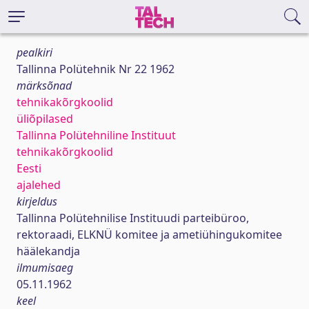
pealkiri
Tallinna Polütehnik Nr 22 1962
märksõnad
tehnikakõrgkoolid
üliõpilased
Tallinna Polütehniline Instituut
tehnikakõrgkoolid
Eesti
ajalehed
kirjeldus
Tallinna Polütehnilise Instituudi parteibüroo,
rektoraadi, ELKNÜ komitee ja ametiühingukomitee
häälekandja
ilmumisaeg
05.11.1962
keel