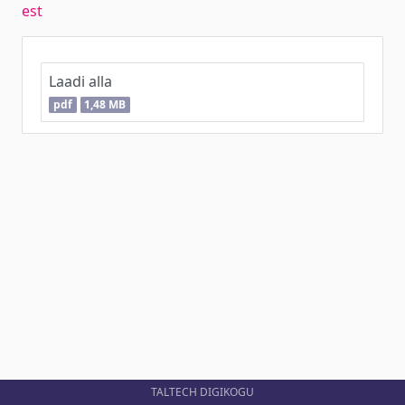
est
Laadi alla
pdf
1,48 MB
TALTECH DIGIKOGU