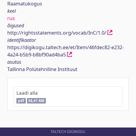
Raamatukogus
keel
rus
õigused
http://rightsstatements.org/vocab/InC/1.0/
identifikaator
https://digikogu.taltech.ee/et/Item/46fdec82-e232-
4a24-b5b9-b8bf90ad4ba5
asutus
Tallinna Polütehniline Instituut
Laadi alla
pdf
58,41 MB
TALTECH DIGIKOGU