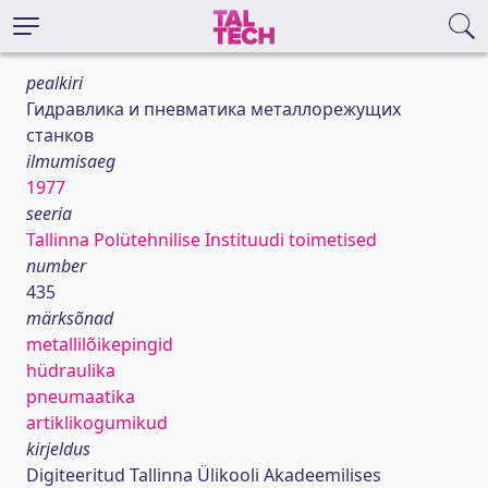
pealkiri
Гидравлика и пневматика металлорежущих
станков
ilmumisaeg
1977
seeria
Tallinna Polütehnilise Instituudi toimetised
number
435
märksõnad
metallilõikepingid
hüdraulika
pneumaatika
artiklikogumikud
kirjeldus
Digiteeritud Tallinna Ülikooli Akadeemilises