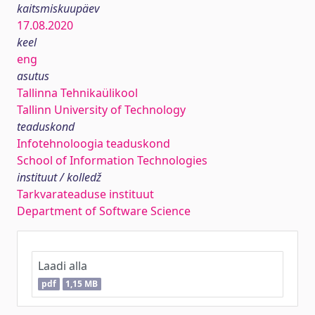
kaitsmiskuupäev
17.08.2020
keel
eng
asutus
Tallinna Tehnikaülikool
Tallinn University of Technology
teaduskond
Infotehnoloogia teaduskond
School of Information Technologies
instituut / kolledž
Tarkvarateaduse instituut
Department of Software Science
Laadi alla
pdf
1,15 MB