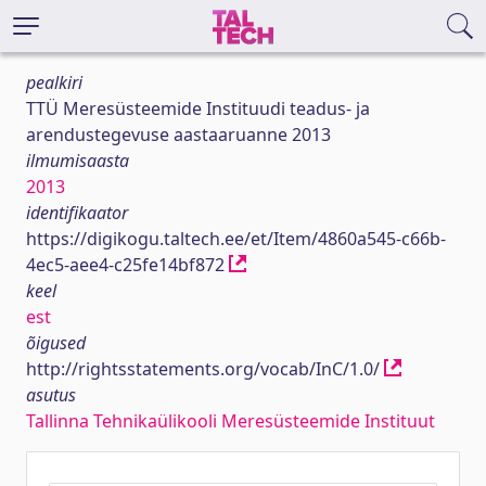
pealkiri
TTÜ Meresüsteemide Instituudi teadus- ja
arendustegevuse aastaaruanne 2013
ilmumisaasta
2013
identifikaator
https://digikogu.taltech.ee/et/Item/4860a545-c66b-
4ec5-aee4-c25fe14bf872
keel
est
õigused
http://rightsstatements.org/vocab/InC/1.0/
asutus
Tallinna Tehnikaülikooli Meresüsteemide Instituut