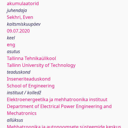
akumulaatorid
juhendaja
Sekhri, Even
kaitsmiskuupäev
09.07.2020
keel
eng
asutus
Tallinna Tehnikaülikool
Tallinn University of Technology
teaduskond
Inseneriteaduskond
School of Engineering
instituut / kolledž
Elektroenergeetika ja mehhatroonika instituut
Department of Electrical Power Engineering and
Mechatronics
allüksus
Mehhatroonika ja autonoomsete süsteemide keskus