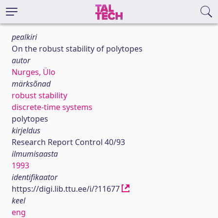
pealkiri
On the robust stability of polytopes
autor
Nurges, Ülo
märksõnad
robust stability
discrete-time systems
polytopes
kirjeldus
Research Report Control 40/93
ilmumisaasta
1993
identifikaator
https://digi.lib.ttu.ee/i/?11677
keel
eng