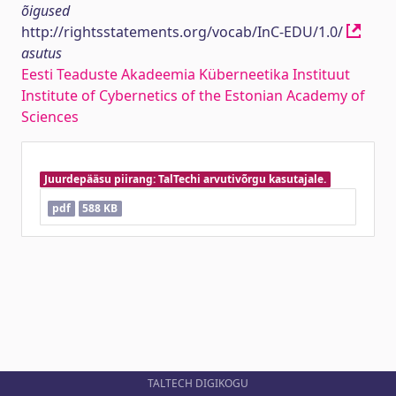
õigused
http://rightsstatements.org/vocab/InC-EDU/1.0/
asutus
Eesti Teaduste Akadeemia Küberneetika Instituut
Institute of Cybernetics of the Estonian Academy of
Sciences
Juurdepääsu piirang: TalTechi arvutivõrgu kasutajale.
pdf
588 KB
TALTECH DIGIKOGU