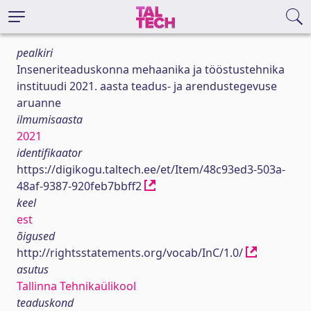
pealkiri
Inseneriteaduskonna mehaanika ja tööstustehnika
instituudi 2021. aasta teadus- ja arendustegevuse
aruanne
ilmumisaasta
2021
identifikaator
https://digikogu.taltech.ee/et/Item/48c93ed3-503a-
48af-9387-920feb7bbff2
keel
est
õigused
http://rightsstatements.org/vocab/InC/1.0/
asutus
Tallinna Tehnikaülikool
teaduskond