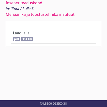
Inseneriteaduskond
instituut / kolledž
Mehaanika ja tööstustehnika instituut
Laadi alla
pdf
381 KB
TALTECH DIGIKOGU