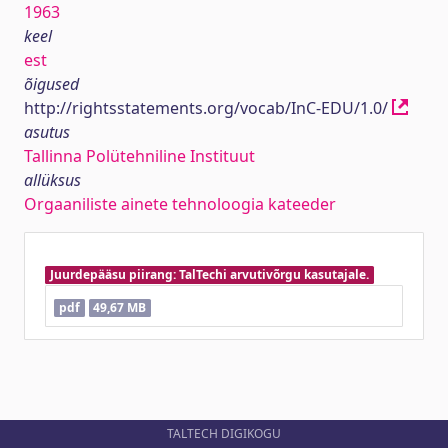
1963
keel
est
õigused
http://rightsstatements.org/vocab/InC-EDU/1.0/
asutus
Tallinna Polütehniline Instituut
allüksus
Orgaaniliste ainete tehnoloogia kateeder
Juurdepääsu piirang: TalTechi arvutivõrgu kasutajale.
pdf
49,67 MB
TALTECH DIGIKOGU