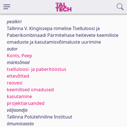
pealkiri
Tallinna V. Kingissepa nimelise Tselluloosi ja
Paberikombinaadi Pärmitehase heitevete keemiliste
omaduste ja kasutamisvõimaluste uurimine
autor
Konts, Peep
märksõnad
tselluloosi- ja paberitööstus
ettevõtted
reovesi
keemilised omadused
kasutamine
projektiaruanded
väljaandja
Tallinna Polütehniline Instituut
ilmumisaasta