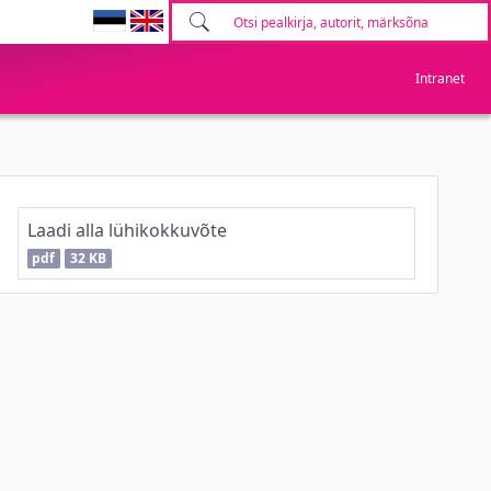
Intranet
Laadi alla lühikokkuvõte
pdf
32 KB