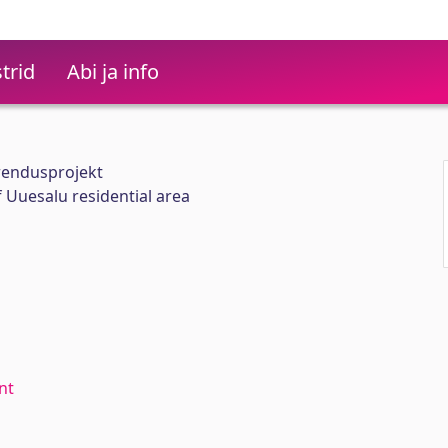
trid
Abi ja info
rendusprojekt
 Uuesalu residential area
nt