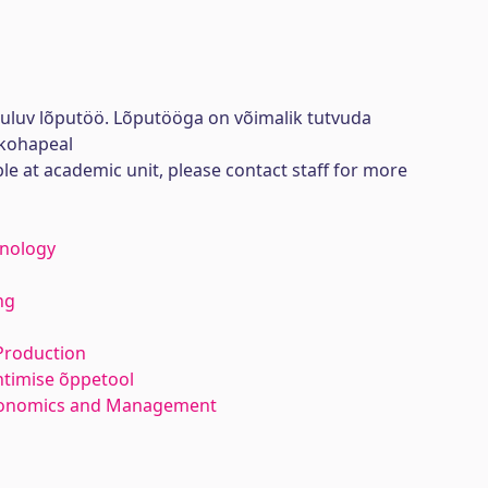
uuluv lõputöö. Lõputööga on võimalik tutvuda
kohapeal
ble at academic unit, please contact staff for more
hnology
ng
Production
htimise õppetool
Economics and Management