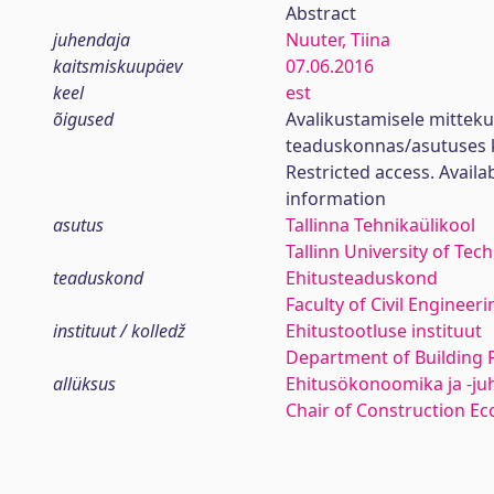
Abstract
juhendaja
Nuuter, Tiina
kaitsmiskuupäev
07.06.2016
keel
est
õigused
Avalikustamisele mittek
teaduskonnas/asutuses 
Restricted access. Availa
information
asutus
Tallinna Tehnikaülikool
Tallinn University of Tec
teaduskond
Ehitusteaduskond
Faculty of Civil Engineeri
instituut / kolledž
Ehitustootluse instituut
Department of Building 
allüksus
Ehitusökonoomika ja -ju
Chair of Construction 