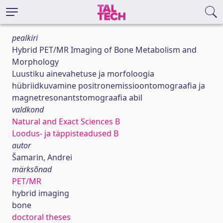
pealkiri
Hybrid PET/MR Imaging of Bone Metabolism and
Morphology
Luustiku ainevahetuse ja morfoloogia
hübriidkuvamine positronemissioontomograafia ja
magnetresonantstomograafia abil
valdkond
Natural and Exact Sciences B
Loodus- ja täppisteadused B
autor
Šamarin, Andrei
märksõnad
PET/MR
hybrid imaging
bone
doctoral theses