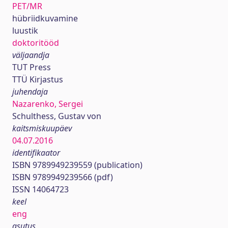
PET/MR
hübriidkuvamine
luustik
doktoritööd
väljaandja
TUT Press
TTÜ Kirjastus
juhendaja
Nazarenko, Sergei
Schulthess, Gustav von
kaitsmiskuupäev
04.07.2016
identifikaator
ISBN 9789949239559 (publication)
ISBN 9789949239566 (pdf)
ISSN 14064723
keel
eng
asutus