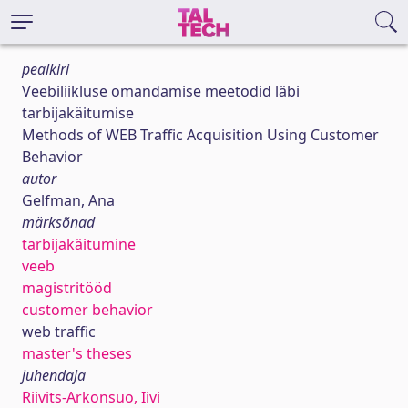
pealkiri
Veebiliikluse omandamise meetodid läbi
tarbijakäitumise
Methods of WEB Traffic Acquisition Using Customer
Behavior
autor
Gelfman, Ana
märksõnad
tarbijakäitumine
veeb
magistritööd
customer behavior
web traffic
master's theses
juhendaja
Riivits-Arkonsuo, Iivi