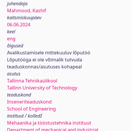
juhendaja
Mahmood, Kashif
kaitsmiskuupäev
06.06.2024
keel
eng
õigused
Avalikustamisele mittekuuluv lõputöö
Lõputööga ei ole võimalik tutvuda
teaduskonnas/asutuses kohapeal
asutus
Tallinna Tehnikaülikool
Tallinn University of Technology
teaduskond
Inseneriteaduskond
School of Engineering
instituut / kolledž
Mehaanika ja tööstustehnika instituut
Department of mechanical and industrial