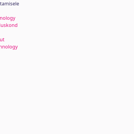
stamisele
hnology
duskond
ut
hnology