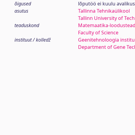
õigused
lõputöö ei kuulu avaliku
asutus
Tallinna Tehnikaülikool
Tallinn University of Tec
teaduskond
Matemaatika-loodustea
Faculty of Science
instituut / kolledž
Geenitehnoloogia institu
Department of Gene Tec