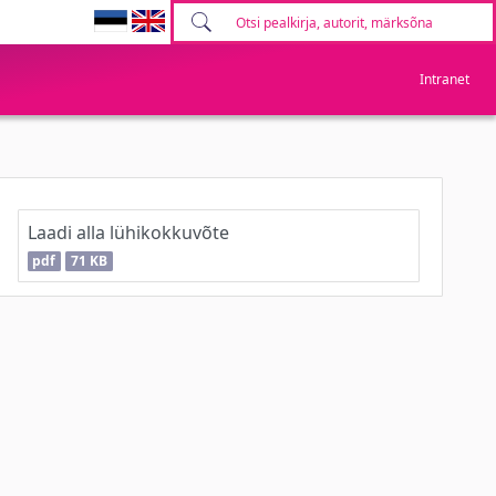
Intranet
Laadi alla lühikokkuvõte
pdf
71 KB