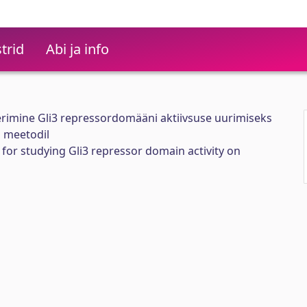
trid
Abi ja info
rimine Gli3 repressordomääni aktiivsuse uurimiseks
i meetodil
 for studying Gli3 repressor domain activity on