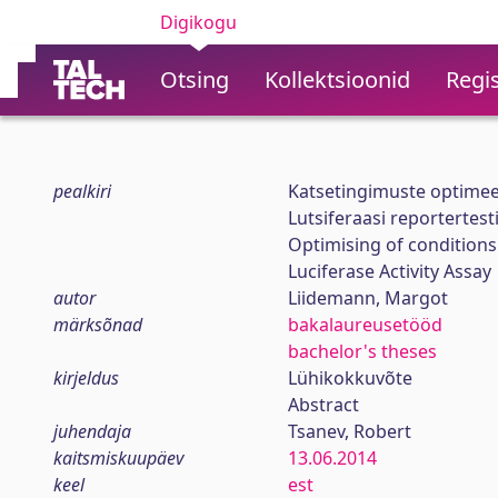
Digikogu
Otsing
Kollektsioonid
Regis
pealkiri
Katsetingimuste optimee
Lutsiferaasi reportertest
Optimising of conditions
Luciferase Activity Assay
autor
Liidemann, Margot
märksõnad
bakalaureusetööd
bachelor's theses
kirjeldus
Lühikokkuvõte
Abstract
juhendaja
Tsanev, Robert
kaitsmiskuupäev
13.06.2014
keel
est