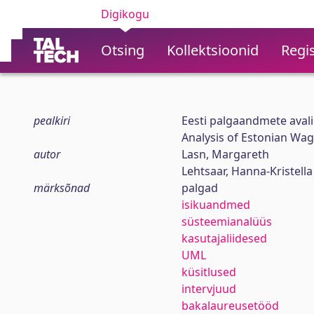
Digikogu
Otsing
Kollektsioonid
Regis
pealkiri
Eesti palgaandmete aval
Analysis of Estonian Wa
autor
Lasn, Margareth
Lehtsaar, Hanna-Kristella
märksõnad
palgad
isikuandmed
süsteemianalüüs
kasutajaliidesed
UML
küsitlused
intervjuud
bakalaureusetööd