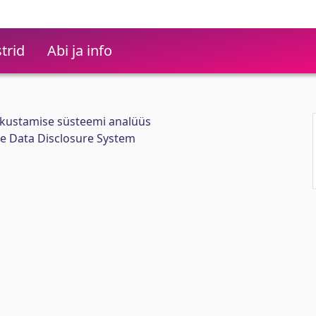
trid
Abi ja info
ikustamise süsteemi analüüs
ge Data Disclosure System