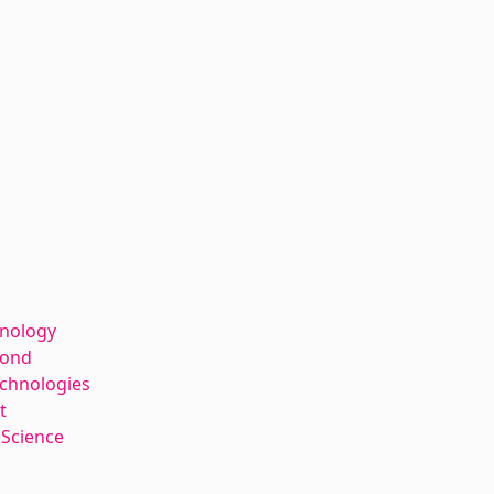
hnology
kond
echnologies
t
 Science