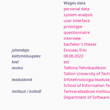
Wages data
personal data
system analysis
user interface
prototype
questionnaire
interview
bachelor's theses
juhendaja
Eessaar, Erki
kaitsmiskuupäev
08.06.2023
keel
est
asutus
Tallinna Tehnikaülikool
Tallinn University of Tec
teaduskond
Infotehnoloogia teadus
School of Information T
instituut / kolledž
Tarkvarateaduse instituu
Department of Software