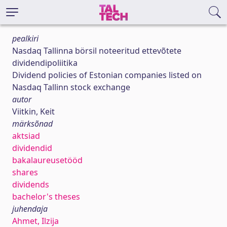
pealkiri
Nasdaq Tallinna börsil noteeritud ettevõtete
dividendipoliitika
Dividend policies of Estonian companies listed on
Nasdaq Tallinn stock exchange
autor
Viitkin, Keit
märksõnad
aktsiad
dividendid
bakalaureusetööd
shares
dividends
bachelor's theses
juhendaja
Ahmet, Ilzija