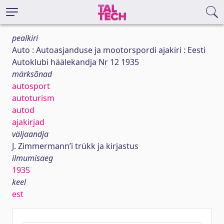
pealkiri
Auto : Autoasjanduse ja mootorspordi ajakiri : Eesti
Autoklubi häälekandja Nr 12 1935
märksõnad
autosport
autoturism
autod
ajakirjad
väljaandja
J. Zimmermann’i trükk ja kirjastus
ilmumisaeg
1935
keel
est