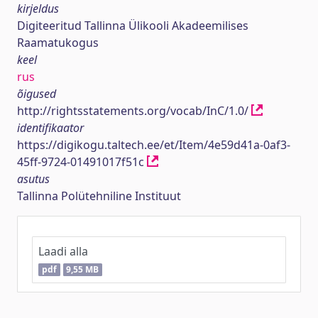
kirjeldus
Digiteeritud Tallinna Ülikooli Akadeemilises
Raamatukogus
keel
rus
õigused
http://rightsstatements.org/vocab/InC/1.0/
identifikaator
https://digikogu.taltech.ee/et/Item/4e59d41a-0af3-
45ff-9724-01491017f51c
asutus
Tallinna Polütehniline Instituut
Laadi alla
pdf
9,55 MB