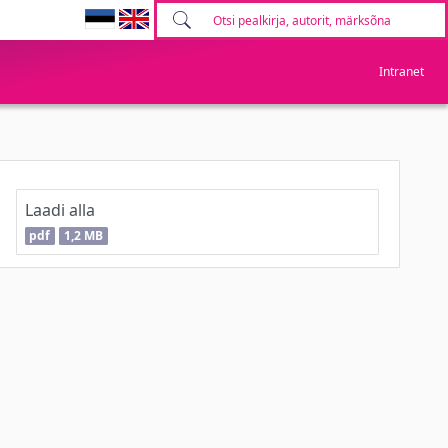
Intranet
Laadi alla
pdf
1,2 MB