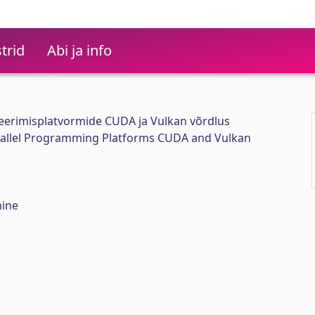
trid
Abi ja info
erimisplatvormide CUDA ja Vulkan võrdlus
rallel Programming Platforms CUDA and Vulkan
ine