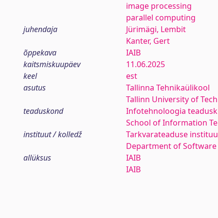
image processing
parallel computing
juhendaja
Jürimägi, Lembit
Kanter, Gert
õppekava
IAIB
kaitsmiskuupäev
11.06.2025
keel
est
asutus
Tallinna Tehnikaülikool
Tallinn University of Tec
teaduskond
Infotehnoloogia teadus
School of Information T
instituut / kolledž
Tarkvarateaduse instituu
Department of Software
allüksus
IAIB
IAIB