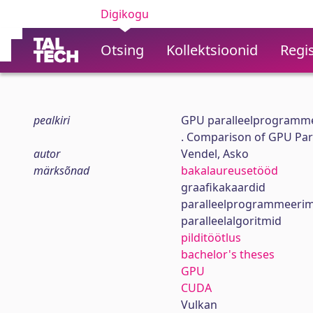
Digikogu
Otsing
Kollektsioonid
Regis
pealkiri
GPU paralleelprogramme
. Comparison of GPU Pa
autor
Vendel, Asko
märksõnad
bakalaureusetööd
graafikakaardid
paralleelprogrammeerim
paralleelalgoritmid
pilditöötlus
bachelor's theses
GPU
CUDA
Vulkan