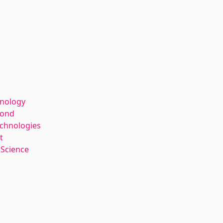
hnology
kond
echnologies
t
 Science