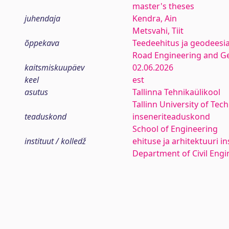
master's theses
juhendaja
Kendra, Ain
Metsvahi, Tiit
õppekava
Teedeehitus ja geodeesi
Road Engineering and G
kaitsmiskuupäev
02.06.2026
keel
est
asutus
Tallinna Tehnikaülikool
Tallinn University of Tec
teaduskond
inseneriteaduskond
School of Engineering
instituut / kolledž
ehituse ja arhitektuuri in
Department of Civil Engi