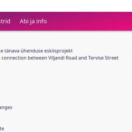
trid
Abi ja info
ise tänava ühenduse eskiisprojekt
 connection between Viljandi Road and Tervise Street
hanges
te