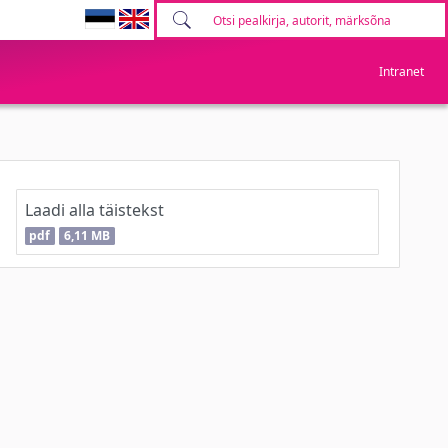
Intranet
Laadi alla täistekst
pdf
6,11 MB