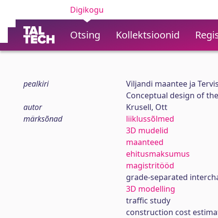
Digikogu
Otsing
Kollektsioonid
Regis
pealkiri
Viljandi maantee ja Terv
Conceptual design of the
autor
Krusell, Ott
märksõnad
liiklussõlmed
3D mudelid
maanteed
ehitusmaksumus
magistritööd
grade-separated interc
3D modelling
traffic study
construction cost estima