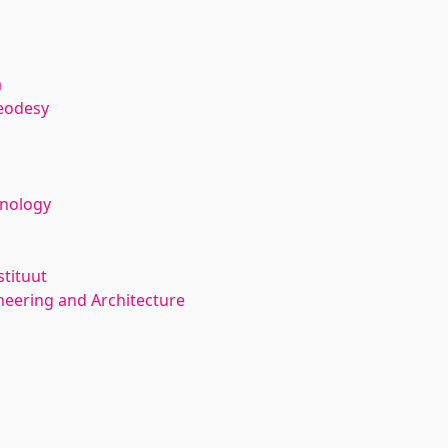
a
eodesy
hnology
stituut
neering and Architecture