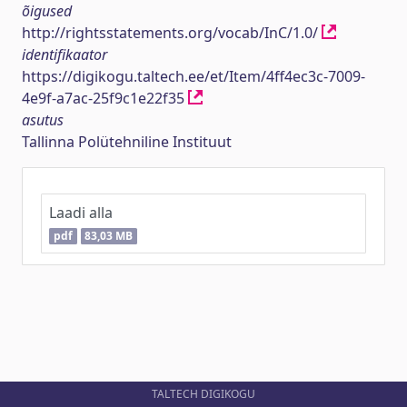
õigused
http://rightsstatements.org/vocab/InC/1.0/
identifikaator
https://digikogu.taltech.ee/et/Item/4ff4ec3c-7009-
4e9f-a7ac-25f9c1e22f35
asutus
Tallinna Polütehniline Instituut
Laadi alla
pdf
83,03 MB
TALTECH DIGIKOGU