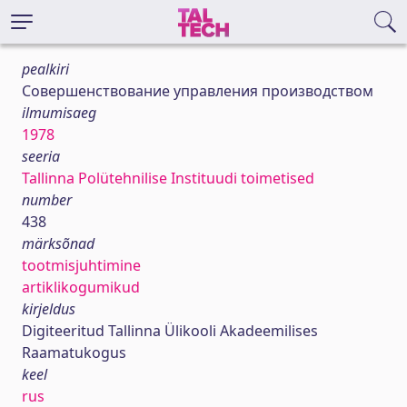
pealkiri
Совершенствование управления производством
ilmumisaeg
1978
seeria
Tallinna Polütehnilise Instituudi toimetised
number
438
märksõnad
tootmisjuhtimine
artiklikogumikud
kirjeldus
Digiteeritud Tallinna Ülikooli Akadeemilises
Raamatukogus
keel
rus