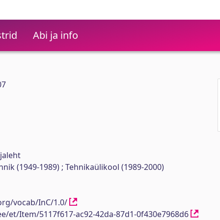
trid
Abi ja info
07
jaleht
ehnik (1949-1989) ; Tehnikaülikool (1989-2000)
org/vocab/InC/1.0/
h.ee/et/Item/5117f617-ac92-42da-87d1-0f430e7968d6