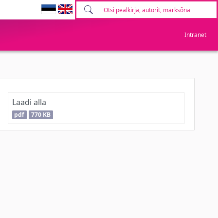
Intranet
Laadi alla
pdf
770 KB