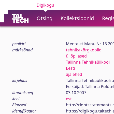
Digikogu
Otsing
Kollektsioonid
Regis
pealkiri
Mente et Manu Nr 13 20
märksõnad
tehnikakõrgkoolid
üliõpilased
Tallinna Tehnikaülikool
Eesti
ajalehed
kirjeldus
Tallinna Tehnikaülikooli a
Eelkäijad: Tallinna Polüt
ilmumisaeg
03.10.2007
keel
est
õigused
http://rightsstatements.
identifikaator
https://digikogu.taltec