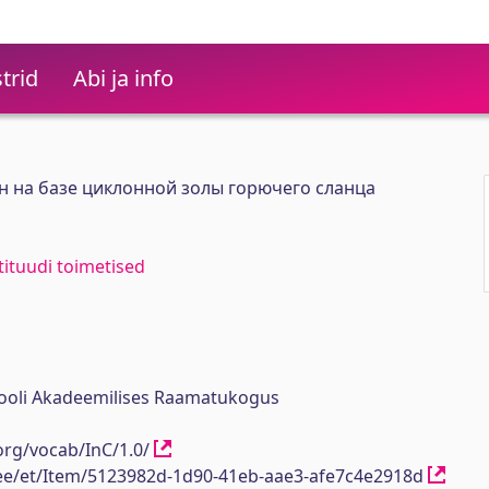
trid
Abi ja info
 на базе циклонной золы горючего сланца
stituudi toimetised
ikooli Akadeemilises Raamatukogus
org/vocab/InC/1.0/
h.ee/et/Item/5123982d-1d90-41eb-aae3-afe7c4e2918d