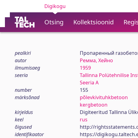
Digikogu
Otsing
Kollektsioonid
Regis
pealkiri
Пропаренный газобетон
autor
Ремма, Хейно
ilmumisaeg
1959
seeria
Tallinna Polütehnilise In
Seeria A
number
155
märksõnad
põlevkivituhkbetoon
kergbetoon
kirjeldus
Digiteeritud Tallinna Ül
keel
rus
õigused
http://rightsstatements.
identifikaator
https://digikogu.taltec