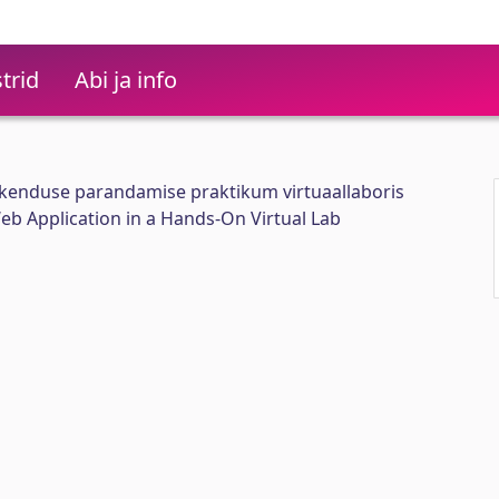
trid
Abi ja info
akenduse parandamise praktikum virtuaallaboris
eb Application in a Hands-On Virtual Lab