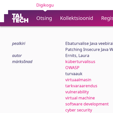
Digikogu
Otsing
Kollektsioonid
Regis
pealkiri
Ebaturvalise Java veebir
Patching Insecure Java W
autor
Ernits, Laura
märksõnad
küberturvalisus
OWASP
turvaauk
virtuaalmasin
tarkvaraarendus
vulnerability
virtual machine
software development
cyber security