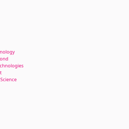
hnology
kond
echnologies
t
 Science