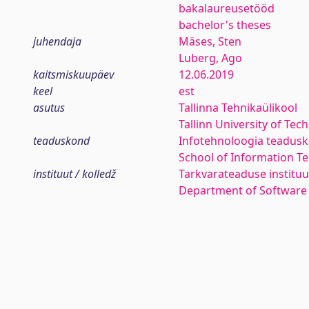
bakalaureusetööd
bachelor's theses
juhendaja
Mäses, Sten
Luberg, Ago
kaitsmiskuupäev
12.06.2019
keel
est
asutus
Tallinna Tehnikaülikool
Tallinn University of Tec
teaduskond
Infotehnoloogia teadus
School of Information T
instituut / kolledž
Tarkvarateaduse instituu
Department of Software