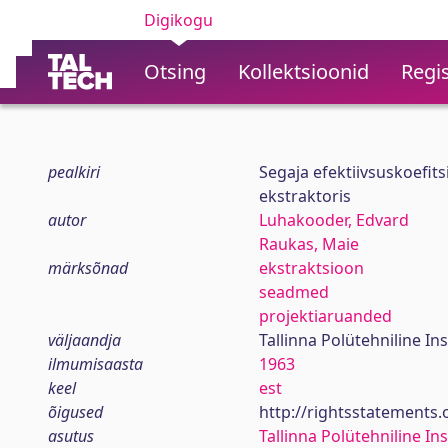
Digikogu
Otsing
Kollektsioonid
Regis
pealkiri
Segaja efektiivsuskoefits
ekstraktoris
autor
Luhakooder, Edvard
Raukas, Maie
märksõnad
ekstraktsioon
seadmed
projektiaruanded
väljaandja
Tallinna Polütehniline Ins
ilmumisaasta
1963
keel
est
õigused
http://rightsstatements
asutus
Tallinna Polütehniline Ins