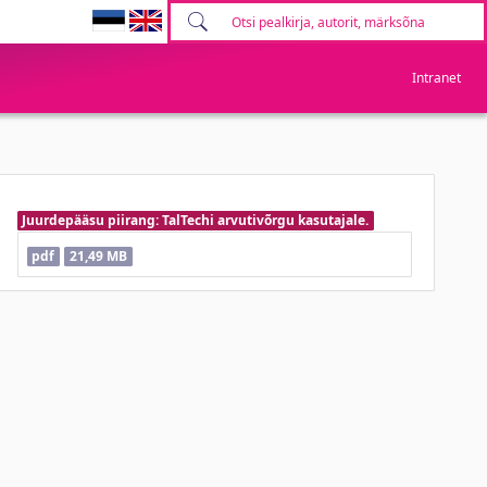
Intranet
Juurdepääsu piirang: TalTechi arvutivõrgu kasutajale.
pdf
21,49 MB