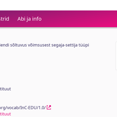
trid
Abi ja info
iendi sõltuvus võimsusest segaja-settija tüüpi
tituut
.org/vocab/InC-EDU/1.0/
tituut