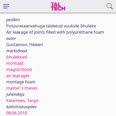
pealkiri
Polüuretaanvahuga täidetud vuukide õhuleke
Air leakage of joints filled with polyurethane foam
autor
Gustavson, Heleen
märksõnad
õhulekked
montaaž
magistritööd
air leakages
montage foam
master's theses
juhendaja
Kalamees, Targo
kaitsmiskuupäev
08.06.2018