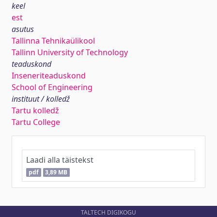
keel
est
asutus
Tallinna Tehnikaülikool
Tallinn University of Technology
teaduskond
Inseneriteaduskond
School of Engineering
instituut / kolledž
Tartu kolledž
Tartu College
Laadi alla täistekst
pdf
3,89 MB
TALTECH DIGIKOGU