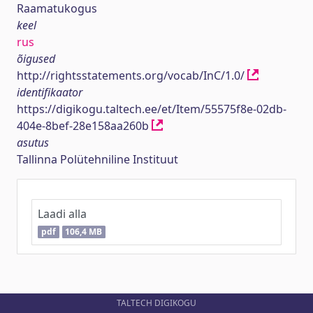
Raamatukogus
keel
rus
õigused
http://rightsstatements.org/vocab/InC/1.0/
identifikaator
https://digikogu.taltech.ee/et/Item/55575f8e-02db-
404e-8bef-28e158aa260b
asutus
Tallinna Polütehniline Instituut
Laadi alla
pdf
106,4 MB
TALTECH DIGIKOGU