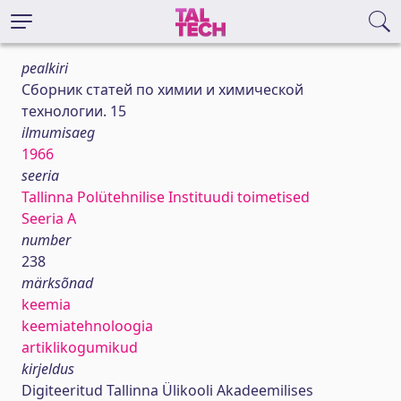
pealkiri
Сборник статей по химии и химической
технологии. 15
ilmumisaeg
1966
seeria
Tallinna Polütehnilise Instituudi toimetised
Seeria A
number
238
märksõnad
keemia
keemiatehnoloogia
artiklikogumikud
kirjeldus
Digiteeritud Tallinna Ülikooli Akadeemilises