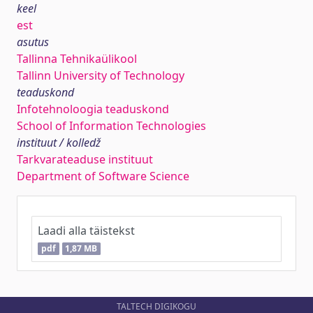
keel
est
asutus
Tallinna Tehnikaülikool
Tallinn University of Technology
teaduskond
Infotehnoloogia teaduskond
School of Information Technologies
instituut / kolledž
Tarkvarateaduse instituut
Department of Software Science
Laadi alla täistekst
pdf
1,87 MB
TALTECH DIGIKOGU