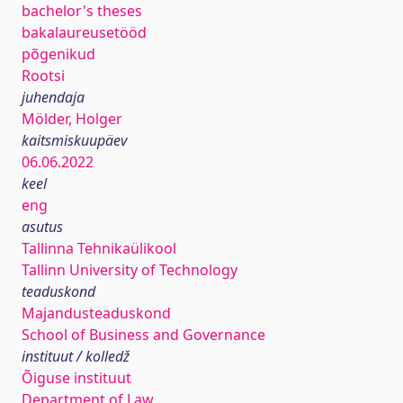
bachelor's theses
bakalaureusetööd
põgenikud
Rootsi
juhendaja
Mölder, Holger
kaitsmiskuupäev
06.06.2022
keel
eng
asutus
Tallinna Tehnikaülikool
Tallinn University of Technology
teaduskond
Majandusteaduskond
School of Business and Governance
instituut / kolledž
Õiguse instituut
Department of Law