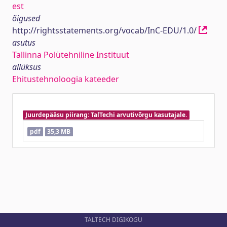
est
õigused
http://rightsstatements.org/vocab/InC-EDU/1.0/
asutus
Tallinna Polütehniline Instituut
allüksus
Ehitustehnoloogia kateeder
Juurdepääsu piirang: TalTechi arvutivõrgu kasutajale.
pdf
35,3 MB
TALTECH DIGIKOGU