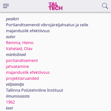
pealkiri
Portlandtsemendi vibrojäreljahvatus ja selle
majanduslik efektiivsus
autor
Remma, Heino
Vahelaid, Olav
märksõnad
portlandtsement
jahvatamine
majanduslik efektiivsus
projektiaruanded
väljaandja
Tallinna Polütehniline Instituut
ilmumisaasta
1962
keel