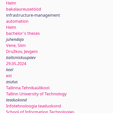
Helm
bakalaureusetööd
infrastructure-management
automation
Helm
bachelor's theses
juhendaja
Vene, Siim
Družkov, Jevgeni
kaitsmiskuupäev
29.05.2024
keel
est
asutus
Tallinna Tehnikaülikool
Tallinn University of Technology
teaduskond
Infotehnoloogia teaduskond
School of Information Technologies