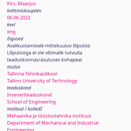
Kirs, Maarjus
kaitsmiskuupäev
06.06.2022
keel
eng
õigused
Avalikustamisele mittekuuluv lõputöö
Lõputööga ei ole võimalik tutvuda
teaduskonnas/asutuses kohapeal
asutus
Tallinna Tehnikaülikool
Tallinn University of Technology
teaduskond
Inseneriteaduskond
School of Engineering
instituut / kolledž
Mehaanika ja tööstustehnika instituut
Department of Mechanical and Industrial
Engineering