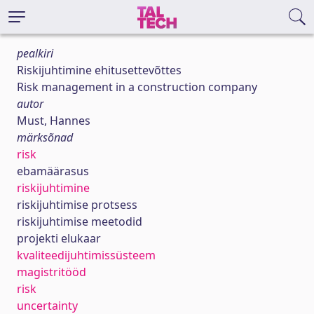
pealkiri
Riskijuhtimine ehitusettevõttes
Risk management in a construction company
autor
Must, Hannes
märksõnad
risk
ebamäärasus
riskijuhtimine
riskijuhtimise protsess
riskijuhtimise meetodid
projekti elukaar
kvaliteedijuhtimissüsteem
magistritööd
risk
uncertainty