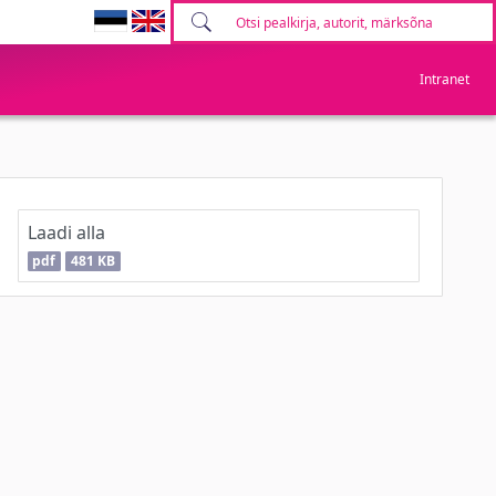
Intranet
Laadi alla
pdf
481 KB