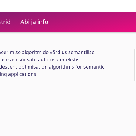
trid
Abi ja info
eerimise algoritmide võrdlus semantilise
ses isesõitvate autode kontekstis
descent optimisation algorithms for semantic
ing applications