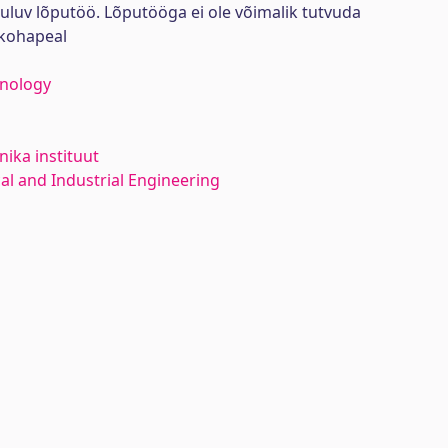
uluv lõputöö. Lõputööga ei ole võimalik tutvuda
kohapeal
hnology
ika instituut
l and Industrial Engineering