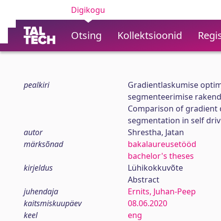
Digikogu
Otsing
Kollektsioonid
Regis
pealkiri
Gradientlaskumise optim
segmenteerimise rakendu
Comparison of gradient 
segmentation in self driv
autor
Shrestha, Jatan
märksõnad
bakalaureusetööd
bachelor's theses
kirjeldus
Lühikokkuvõte
Abstract
juhendaja
Ernits, Juhan-Peep
kaitsmiskuupäev
08.06.2020
keel
eng