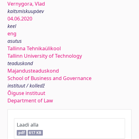
Vernygora, Vlad
kaitsmiskuupäev
04.06.2020
keel
eng
asutus
Tallinna Tehnikaülikool
Tallinn University of Technology
teaduskond
Majandusteaduskond
School of Business and Governance
instituut / kolledž
Õiguse instituut
Department of Law
Laadi alla
pdf
617 KB