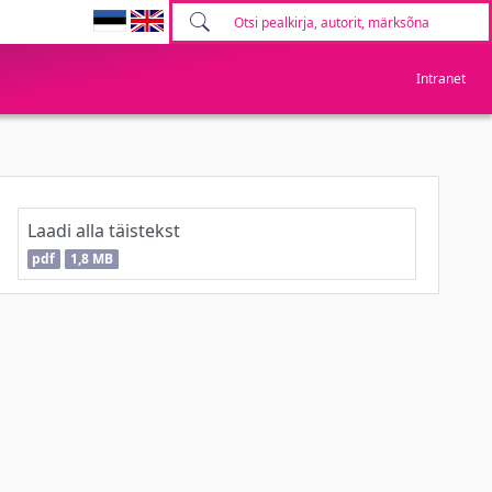
Intranet
Laadi alla täistekst
pdf
1,8 MB