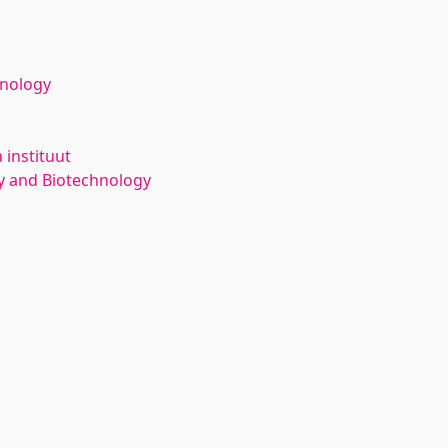
hnology
 instituut
y and Biotechnology