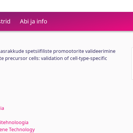
trid
Abi ja info
asrakkude spetsiifiliste promootorite valideerimine
 precursor cells: validation of cell-type-specific
ia
itehnoloogia
Gene Technology