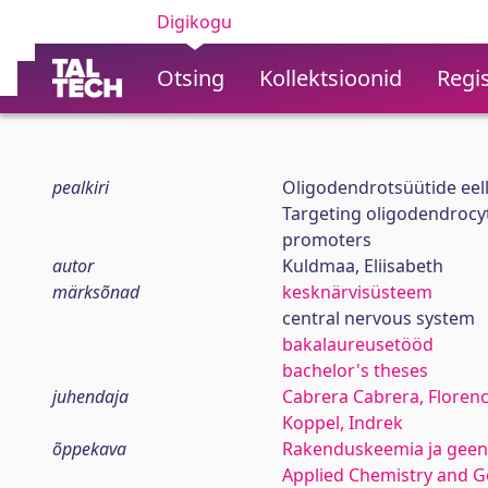
Digikogu
Otsing
Kollektsioonid
Regis
pealkiri
Oligodendrotsüütide eell
Targeting oligodendrocyte
promoters
autor
Kuldmaa, Eliisabeth
märksõnad
kesknärvisüsteem
central nervous system
bakalaureusetööd
bachelor's theses
juhendaja
Cabrera Cabrera, Florenc
Koppel, Indrek
õppekava
Rakenduskeemia ja geen
Applied Chemistry and 