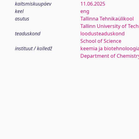
kaitsmiskuupäev
11.06.2025
keel
eng
asutus
Tallinna Tehnikaülikool
Tallinn University of Tec
teaduskond
loodusteaduskond
School of Science
instituut / kolledž
keemia ja biotehnoloogia
Department of Chemistr