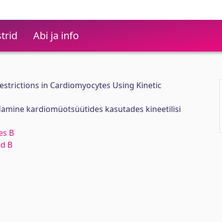
trid
Abi ja info
estrictions in Cardiomyocytes Using Kinetic
damine kardiomüotsüütides kasutades kineetilisi
es B
ed B