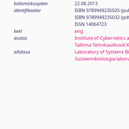
kaitsmiskuupäev
22.08.2013
identifikaator
ISBN 9789949235025 (pub
ISBN 9789949235032 (pd
ISSN 14064723
keel
eng
asutus
Institute of Cybernetics 
Tallinna Tehnikaülikooli 
allüksus
Laboratory of Systems B
Süsteemibioloogia labo