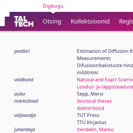
Digikogu
Otsing
Kollektsioonid
Regis
pealkiri
Estimation of Diffusion R
Measurements
Difusioonitakistuste hin
mõõtmisi
valdkond
Natural and Exact Scienc
Loodus- ja täppisteadus
autor
Sepp, Mervi
märksõnad
doctoral theses
doktoritööd
väljaandja
TUT Press
TTÜ Kirjastus
juhendaja
Vendelin, Marko