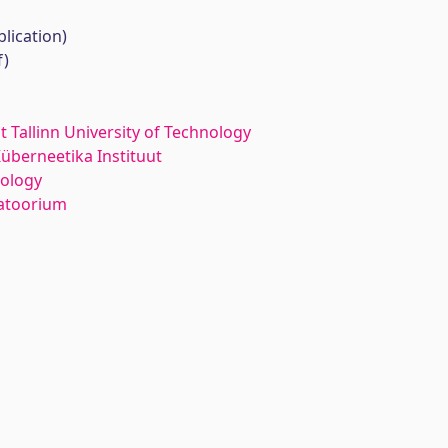
lication)
f)
at Tallinn University of Technology
Küberneetika Instituut
iology
ratoorium