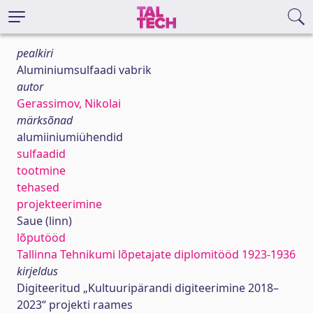
pealkiri
Aluminiumsulfaadi vabrik
autor
Gerassimov, Nikolai
märksõnad
alumiiniumiühendid
sulfaadid
tootmine
tehased
projekteerimine
Saue (linn)
lõputööd
Tallinna Tehnikumi lõpetajate diplomitööd 1923-1936
kirjeldus
Digiteeritud „Kultuuripärandi digiteerimine 2018–
2023“ projekti raames