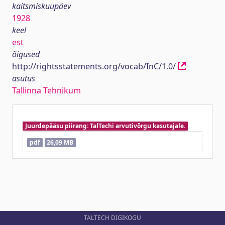
kaitsmiskuupäev
1928
keel
est
õigused
http://rightsstatements.org/vocab/InC/1.0/
asutus
Tallinna Tehnikum
Juurdepääsu piirang: TalTechi arvutivõrgu kasutajale.
pdf
26,09 MB
TALTECH DIGIKOGU