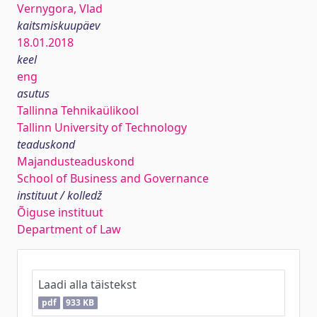
Vernygora, Vlad
kaitsmiskuupäev
18.01.2018
keel
eng
asutus
Tallinna Tehnikaülikool
Tallinn University of Technology
teaduskond
Majandusteaduskond
School of Business and Governance
instituut / kolledž
Õiguse instituut
Department of Law
Laadi alla täistekst
pdf
933 KB